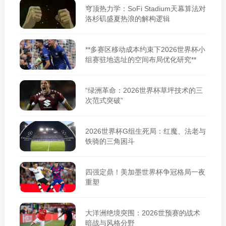
穹顶热力学：SoFi Stadium天幕算法对
洛杉矶盛夏热浪的解构逻辑
**多赛区移动成本约束下2026世界杯小
组赛驻地选址的空间布局优化研究**
“绿洲革命：2026世界杯草坪技术的三
次范式突破”
2026世界杯G组生死局：红魔、法老与
铁骑的三角困斗
四强定鼎！美加墨世界杯争冠格局一夜
重塑
大洋洲绝境突围：2026世预赛的战术
暗战与风格分野