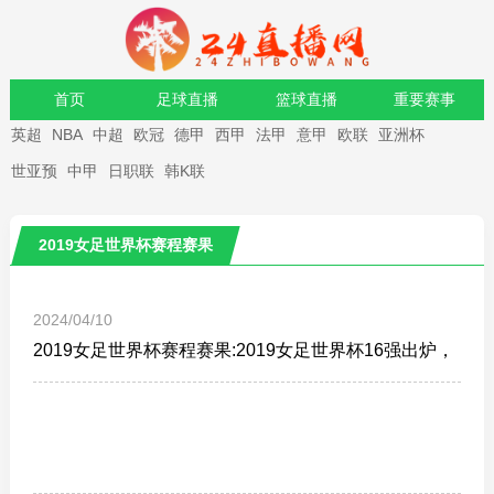
首页
足球直播
篮球直播
重要赛事
英超
NBA
中超
欧冠
德甲
西甲
法甲
意甲
欧联
亚洲杯
资讯
录像
世亚预
中甲
日职联
韩K联
2019女足世界杯赛程赛果
2024/04/10
2019女足世界杯赛程赛果:2019女足世界杯16强出炉，
英格兰、法国晋级八强