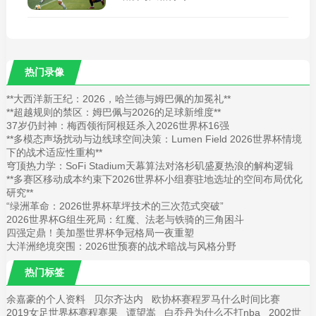
热门录像
**大西洋新王纪：2026，哈兰德与姆巴佩的加冕礼**
**超越规则的禁区：姆巴佩与2026的足球新维度**
37岁仍封神：梅西领衔阿根廷杀入2026世界杯16强
**多模态声场扰动与边线球空间决策：Lumen Field 2026世界杯情境
下的战术适应性重构**
穹顶热力学：SoFi Stadium天幕算法对洛杉矶盛夏热浪的解构逻辑
**多赛区移动成本约束下2026世界杯小组赛驻地选址的空间布局优化
研究**
“绿洲革命：2026世界杯草坪技术的三次范式突破”
2026世界杯G组生死局：红魔、法老与铁骑的三角困斗
四强定鼎！美加墨世界杯争冠格局一夜重塑
大洋洲绝境突围：2026世预赛的战术暗战与风格分野
热门标签
余嘉豪的个人资料
贝尔齐达内
欧协杯赛程罗马什么时间比赛
2019女足世界杯赛程赛果
谭望嵩
白乔丹为什么不打nba
2002世