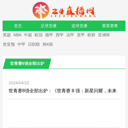
首页
足球直播
篮球直播
重要赛事
英超
NBA
中超
欧冠
德甲
西甲
法甲
意甲
欧联
亚洲杯
资讯
录像
世亚预
中甲
日职联
韩K联
世青赛8强全部出炉
2024/04/22
世青赛8强全部出炉：《世青赛 8 强：新星闪耀，未来
之星们的舞台》