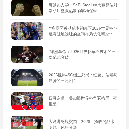
穹顶热力学：SoFi Stadium天幕算法对
洛杉矶盛夏热浪的解构逻辑
**多赛区移动成本约束下2026世界杯小
组赛驻地选址的空间布局优化研究**
“绿洲革命：2026世界杯草坪技术的三
次范式突破”
2026世界杯G组生死局：红魔、法老与
铁骑的三角困斗
四强定鼎！美加墨世界杯争冠格局一夜
重塑
大洋洲绝境突围：2026世预赛的战术
暗战与风格分野