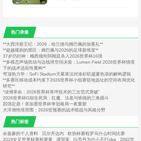
热门录像
**大西洋新王纪：2026，哈兰德与姆巴佩的加冕礼**
**超越规则的禁区：姆巴佩与2026的足球新维度**
37岁仍封神：梅西领衔阿根廷杀入2026世界杯16强
**多模态声场扰动与边线球空间决策：Lumen Field 2026世界杯情境
下的战术适应性重构**
穹顶热力学：SoFi Stadium天幕算法对洛杉矶盛夏热浪的解构逻辑
**多赛区移动成本约束下2026世界杯小组赛驻地选址的空间布局优化
研究**
“绿洲革命：2026世界杯草坪技术的三次范式突破”
2026世界杯G组生死局：红魔、法老与铁骑的三角困斗
四强定鼎！美加墨世界杯争冠格局一夜重塑
大洋洲绝境突围：2026世预赛的战术暗战与风格分野
热门标签
余嘉豪的个人资料
贝尔齐达内
欧协杯赛程罗马什么时间比赛
2019女足世界杯赛程赛果
谭望嵩
白乔丹为什么不打nba
2002世