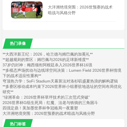
大洋洲绝境突围：2026世预赛的战术
暗战与风格分野
热门录像
**大西洋新王纪：2026，哈兰德与姆巴佩的加冕礼**
**超越规则的禁区：姆巴佩与2026的足球新维度**
37岁仍封神：梅西领衔阿根廷杀入2026世界杯16强
**多模态声场扰动与边线球空间决策：Lumen Field 2026世界杯情境
下的战术适应性重构**
穹顶热力学：SoFi Stadium天幕算法对洛杉矶盛夏热浪的解构逻辑
**多赛区移动成本约束下2026世界杯小组赛驻地选址的空间布局优化
研究**
“绿洲革命：2026世界杯草坪技术的三次范式突破”
2026世界杯G组生死局：红魔、法老与铁骑的三角困斗
四强定鼎！美加墨世界杯争冠格局一夜重塑
大洋洲绝境突围：2026世预赛的战术暗战与风格分野
热门标签