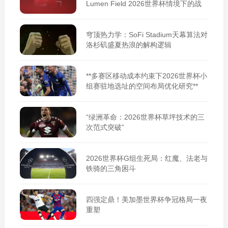
Lumen Field 2026世界杯情境下的战
术适应性重构**
穹顶热力学：SoFi Stadium天幕算法对
洛杉矶盛夏热浪的解构逻辑
**多赛区移动成本约束下2026世界杯小
组赛驻地选址的空间布局优化研究**
“绿洲革命：2026世界杯草坪技术的三
次范式突破”
2026世界杯G组生死局：红魔、法老与
铁骑的三角困斗
四强定鼎！美加墨世界杯争冠格局一夜
重塑