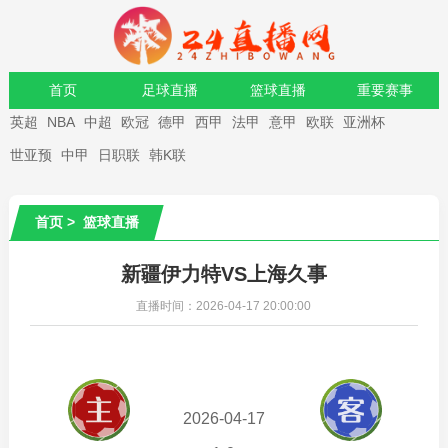
首页
足球直播
篮球直播
重要赛事
英超
NBA
中超
欧冠
德甲
西甲
法甲
意甲
欧联
亚洲杯
资讯
录像
世亚预
中甲
日职联
韩K联
首页
>
篮球直播
新疆伊力特VS上海久事
直播时间：2026-04-17 20:00:00
2026-04-17